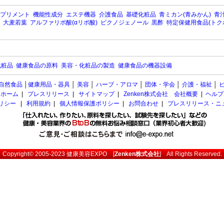
プリメント
機能性成分
エステ機器
介護食品
基礎化粧品
青ミカン(青みかん)
青汁
大麦若葉
アルファリポ酸(αリポ酸)
ピクノジェノール
黒酢
特定保健用食品(トク
化粧品
健康食品の原料
美容・化粧品の製造
健康食品の機器設備
自然食品
│
健康用品・器具
│
美容
│
ハーブ・アロマ
│
団体・学会
│
介護・福祉
│
ホーム
|
プレスリリース
|
サイトマップ
|
Zenken株式会社 会社概要
|
ヘルプ
ポリシー
|
利用規約
|
個人情報保護ポリシー
|
お問合わせ
|
プレスリリース・ニ
Copyright© 2005-2023
健康美容EXPO
[
Zenken株式会社
] All Rights Reserved.