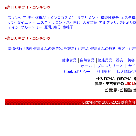
■注目カテゴリ・コンテンツ
スキンケア
男性化粧品（メンズコスメ）
サプリメント
機能性成分
エステ機
ゲン
ダイエット
エステ・サロン・スパ向け
大麦若葉
アルファリポ酸(αリポ
テイン
ブルーベリー
豆乳
寒天
車椅子
■注目カテゴリ・コンテンツ
決済代行
印刷
健康食品の製造(受託製造)
化粧品
健康食品の原料
美容・化粧
健康食品
│
自然食品
│
健康用品・器具
│
美容
ホーム
|
プレスリリース
|
サイ
Cookieポリシー
|
利用規約
|
個人情報保
Copyright© 2005-2023
健康美容