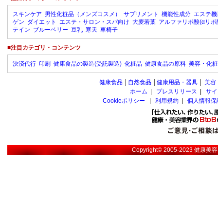
スキンケア
男性化粧品（メンズコスメ）
サプリメント
機能性成分
エステ機
ゲン
ダイエット
エステ・サロン・スパ向け
大麦若葉
アルファリポ酸(αリポ
テイン
ブルーベリー
豆乳
寒天
車椅子
■注目カテゴリ・コンテンツ
決済代行
印刷
健康食品の製造(受託製造)
化粧品
健康食品の原料
美容・化粧
健康食品
│
自然食品
│
健康用品・器具
│
美容
ホーム
|
プレスリリース
|
サイ
Cookieポリシー
|
利用規約
|
個人情報保
Copyright© 2005-2023
健康美容