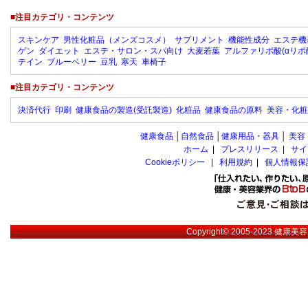
■注目カテゴリ・コンテンツ
スキンケア
男性化粧品（メンズコスメ）
サプリメント
機能性成分
エステ機
ゲン
ダイエット
エステ・サロン・スパ向け
大麦若葉
アルファリポ酸(αリポ
テイン
ブルーベリー
豆乳
寒天
車椅子
■注目カテゴリ・コンテンツ
決済代行
印刷
健康食品の製造(受託製造)
化粧品
健康食品の原料
美容・化粧
健康食品
│
自然食品
│
健康用品・器具
│
美容
ホーム
|
プレスリリース
|
サイ
Cookieポリシー
|
利用規約
|
個人情報保
Copyright© 2005-2023
健康美容