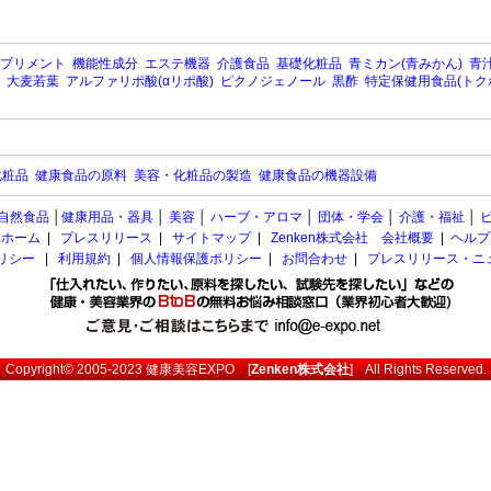
プリメント
機能性成分
エステ機器
介護食品
基礎化粧品
青ミカン(青みかん)
青汁
大麦若葉
アルファリポ酸(αリポ酸)
ピクノジェノール
黒酢
特定保健用食品(トク
化粧品
健康食品の原料
美容・化粧品の製造
健康食品の機器設備
自然食品
│
健康用品・器具
│
美容
│
ハーブ・アロマ
│
団体・学会
│
介護・福祉
│
ホーム
|
プレスリリース
|
サイトマップ
|
Zenken株式会社 会社概要
|
ヘルプ
ポリシー
|
利用規約
|
個人情報保護ポリシー
|
お問合わせ
|
プレスリリース・ニ
Copyright© 2005-2023
健康美容EXPO
[
Zenken株式会社
] All Rights Reserved.