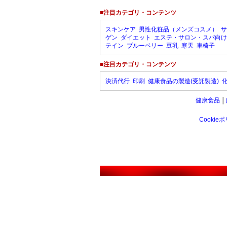
■注目カテゴリ・コンテンツ
スキンケア
男性化粧品（メンズコスメ）
サ
ゲン
ダイエット
エステ・サロン・スパ向け
テイン
ブルーベリー
豆乳
寒天
車椅子
■注目カテゴリ・コンテンツ
決済代行
印刷
健康食品の製造(受託製造)
健康食品
│
Cookie