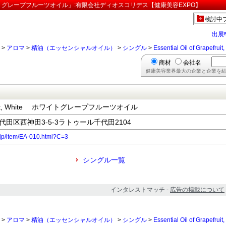
, White ホワイトグレープフルーツオイル」:有限会社ディオスコリデス【健康美容EXPO】
検討中
出展
>
アロマ
>
精油（エッセンシャルオイル）
>
シングル
>
Essential Oil of Gr
商材
会社名
健康美容業界最大の企業と企業を結
rapefruit, White ホワイトグレープフルーツオイル
千代田区西神田3-5-3ラトゥール千代田2104
.jp/item/EA-010.html?C=3
シングル一覧
インタレストマッチ -
広告の掲載について
>
アロマ
>
精油（エッセンシャルオイル）
>
シングル
>
Essential Oil of Gr