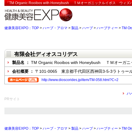
「TM Organic Rooibos with Honeybush ＴＭオーガニックルイ
健康美容EXPO：TOP
>
ハーブ・アロマ
>
製品
>
ハーブ
>
ハーブティー
>
TM O
有限会社ディオスコリデス
製品名 ：
TM Organic Rooibos with Honeybush
会社概要 ：
〒101-0065 東京都千代田区西神田3-5-3ラトゥー
http://www.dioscorides.jp/item/TM-058.html?C=2
ハ
PRサイト
健康美容EXPO：TOP
>
ハーブ・アロマ
>
製品
>
ハーブ
>
ハーブティー
>
TM O