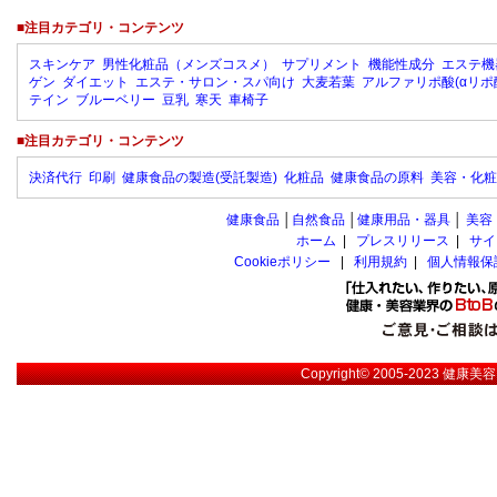
■注目カテゴリ・コンテンツ
スキンケア
男性化粧品（メンズコスメ）
サプリメント
機能性成分
エステ機
ゲン
ダイエット
エステ・サロン・スパ向け
大麦若葉
アルファリポ酸(αリポ
テイン
ブルーベリー
豆乳
寒天
車椅子
■注目カテゴリ・コンテンツ
決済代行
印刷
健康食品の製造(受託製造)
化粧品
健康食品の原料
美容・化粧
健康食品
│
自然食品
│
健康用品・器具
│
美容
ホーム
|
プレスリリース
|
サイ
Cookieポリシー
|
利用規約
|
個人情報保
Copyright© 2005-2023
健康美容