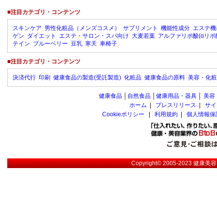
■注目カテゴリ・コンテンツ
スキンケア
男性化粧品（メンズコスメ）
サプリメント
機能性成分
エステ機
ゲン
ダイエット
エステ・サロン・スパ向け
大麦若葉
アルファリポ酸(αリポ
テイン
ブルーベリー
豆乳
寒天
車椅子
■注目カテゴリ・コンテンツ
決済代行
印刷
健康食品の製造(受託製造)
化粧品
健康食品の原料
美容・化粧
健康食品
│
自然食品
│
健康用品・器具
│
美容
ホーム
|
プレスリリース
|
サイ
Cookieポリシー
|
利用規約
|
個人情報保
Copyright© 2005-2023
健康美容