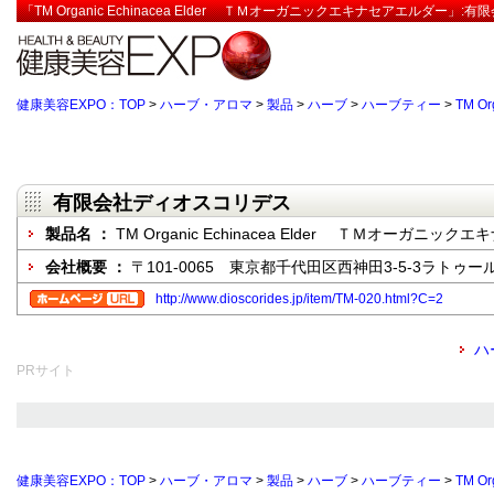
「TM Organic Echinacea Elder ＴＭオーガニックエキナセアエルダー
健康美容EXPO：TOP
>
ハーブ・アロマ
>
製品
>
ハーブ
>
ハーブティー
>
TM O
有限会社ディオスコリデス
製品名 ：
TM Organic Echinacea Elder ＴＭオーガニッ
会社概要 ：
〒101-0065 東京都千代田区西神田3-5-3ラトゥー
http://www.dioscorides.jp/item/TM-020.html?C=2
ハ
PRサイト
健康美容EXPO：TOP
>
ハーブ・アロマ
>
製品
>
ハーブ
>
ハーブティー
>
TM O