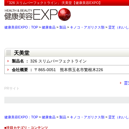
「326 スリムパーフェクトライン」:天美堂【健康美容EXPO】
健康美容EXPO：TOP
>
健康食品
>
製品
>
キノコ・アガリクス類
>
霊芝（れいし
天美堂
製品名 ：
326 スリムパーフェクトライン
会社概要 ：
〒865-0051 熊本県玉名市繁根木226
霊
PRサイト
健康美容EXPO：TOP
>
健康食品
>
製品
>
キノコ・アガリクス類
>
霊芝（れいし
■注目カテゴリ・コンテンツ