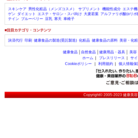
スキンケア
男性化粧品（メンズコスメ）
サプリメント
機能性成分
エステ機
ゲン
ダイエット
エステ・サロン・スパ向け
大麦若葉
アルファリポ酸(αリポ
テイン
ブルーベリー
豆乳
寒天
車椅子
■注目カテゴリ・コンテンツ
決済代行
印刷
健康食品の製造(受託製造)
化粧品
健康食品の原料
美容・化粧
健康食品
│
自然食品
│
健康用品・器具
│
美容
ホーム
|
プレスリリース
|
サイ
Cookieポリシー
|
利用規約
|
個人情報保
Copyright© 2005-2023
健康美容