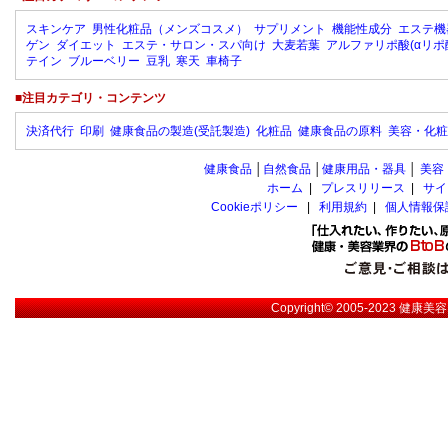
スキンケア
男性化粧品（メンズコスメ）
サプリメント
機能性成分
エステ機
ゲン
ダイエット
エステ・サロン・スパ向け
大麦若葉
アルファリポ酸(αリポ
テイン
ブルーベリー
豆乳
寒天
車椅子
■注目カテゴリ・コンテンツ
決済代行
印刷
健康食品の製造(受託製造)
化粧品
健康食品の原料
美容・化粧
健康食品
│
自然食品
│
健康用品・器具
│
美容
ホーム
|
プレスリリース
|
サイ
Cookieポリシー
|
利用規約
|
個人情報保
Copyright© 2005-2023
健康美容