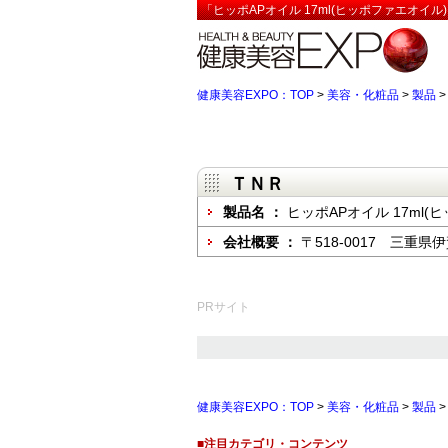
「ヒッポAPオイル 17ml(ヒッポファエオイル
健康美容EXPO：TOP
>
美容・化粧品
>
製品
ＴＮＲ
製品名 ：
ヒッポAPオイル 17ml(
会社概要 ：
〒518-0017 三重県伊
PRサイト
健康美容EXPO：TOP
>
美容・化粧品
>
製品
■注目カテゴリ・コンテンツ