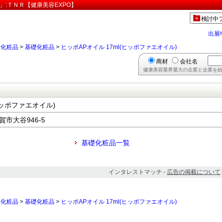
)」:ＴＮＲ【健康美容EXPO】
検討中
出展
>
化粧品
>
基礎化粧品
>
ヒッポAPオイル 17ml(ヒッポファエオイル)
商材
会社名
健康美容業界最大の企業と企業を結
ヒッポファエオイル)
賀市大谷946-5
基礎化粧品一覧
インタレストマッチ -
広告の掲載について
>
化粧品
>
基礎化粧品
>
ヒッポAPオイル 17ml(ヒッポファエオイル)