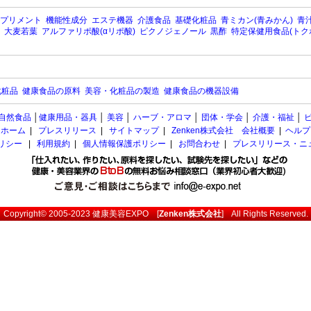
プリメント
機能性成分
エステ機器
介護食品
基礎化粧品
青ミカン(青みかん)
青汁
大麦若葉
アルファリポ酸(αリポ酸)
ピクノジェノール
黒酢
特定保健用食品(トク
化粧品
健康食品の原料
美容・化粧品の製造
健康食品の機器設備
自然食品
│
健康用品・器具
│
美容
│
ハーブ・アロマ
│
団体・学会
│
介護・福祉
│
ホーム
|
プレスリリース
|
サイトマップ
|
Zenken株式会社 会社概要
|
ヘルプ
ポリシー
|
利用規約
|
個人情報保護ポリシー
|
お問合わせ
|
プレスリリース・ニ
Copyright© 2005-2023
健康美容EXPO
[
Zenken株式会社
] All Rights Reserved.