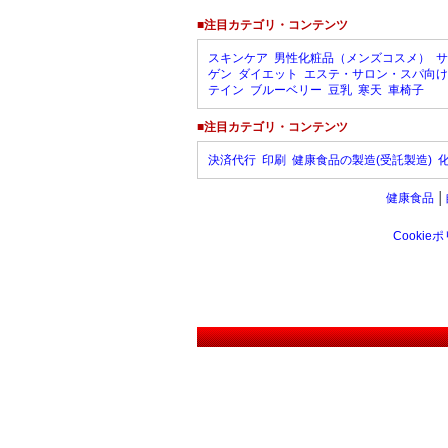
■注目カテゴリ・コンテンツ
スキンケア
男性化粧品（メンズコスメ）
サ
ゲン
ダイエット
エステ・サロン・スパ向け
テイン
ブルーベリー
豆乳
寒天
車椅子
■注目カテゴリ・コンテンツ
決済代行
印刷
健康食品の製造(受託製造)
健康食品
│
Cookie