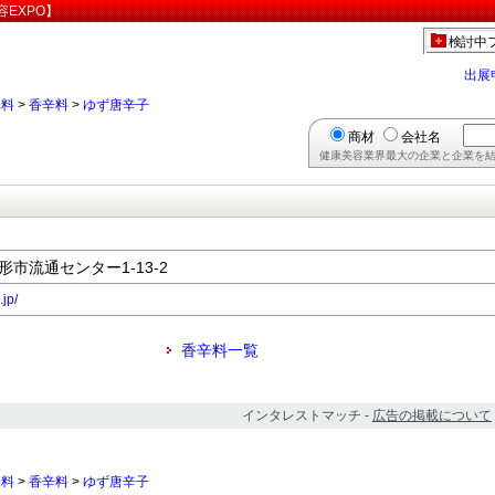
EXPO】
検討中
出展
味料
>
香辛料
>
ゆず唐辛子
商材
会社名
健康美容業界最大の企業と企業を結
山形市流通センター1-13-2
jp/
香辛料一覧
インタレストマッチ -
広告の掲載について
味料
>
香辛料
>
ゆず唐辛子