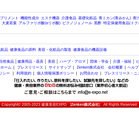
プリメント
機能性成分
エステ機器
介護食品
基礎化粧品
青ミカン(青みかん)
青汁
大麦若葉
アルファリポ酸(αリポ酸)
ピクノジェノール
黒酢
特定保健用食品(トク
化粧品
健康食品の原料
美容・化粧品の製造
健康食品の機器設備
自然食品
│
健康用品・器具
│
美容
│
ハーブ・アロマ
│
団体・学会
│
介護・福祉
│
ホーム
|
プレスリリース
|
サイトマップ
|
Zenken株式会社 会社概要
|
ヘルプ
ポリシー
|
利用規約
|
個人情報保護ポリシー
|
お問合わせ
|
プレスリリース・ニ
Copyright© 2005-2023
健康美容EXPO
[
Zenken株式会社
] All Rights Reserved.