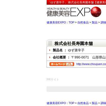
「ゆず唐辛子」:株式会社長寿園本舗【健康美容
健康美容EXPO：TOP
>
自然食品
>
製品
>
調
株式会社長寿園本舗
製品名 ：
ゆず唐辛子
会社概要 ：
〒990-0071 山形県
http://www.choujuen.co.
PRサイト
健康美容EXPO：TOP
>
自然食品
>
製品
>
調