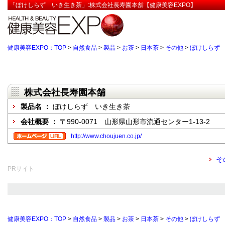
「ぼけしらず いき生き茶」:株式会社長寿園本舗【健康美容EXPO】
健康美容EXPO：TOP
>
自然食品
>
製品
>
お茶
>
日本茶
>
その他
>
ぼけしらず
株式会社長寿園本舗
製品名 ：
ぼけしらず いき生き茶
会社概要 ：
〒990-0071 山形県山形市流通センター1-13-2
http://www.choujuen.co.jp/
そ
PRサイト
健康美容EXPO：TOP
>
自然食品
>
製品
>
お茶
>
日本茶
>
その他
>
ぼけしらず