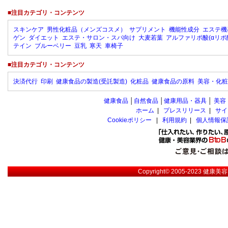
■注目カテゴリ・コンテンツ
スキンケア
男性化粧品（メンズコスメ）
サプリメント
機能性成分
エステ機
ゲン
ダイエット
エステ・サロン・スパ向け
大麦若葉
アルファリポ酸(αリポ
テイン
ブルーベリー
豆乳
寒天
車椅子
■注目カテゴリ・コンテンツ
決済代行
印刷
健康食品の製造(受託製造)
化粧品
健康食品の原料
美容・化粧
健康食品
│
自然食品
│
健康用品・器具
│
美容
ホーム
|
プレスリリース
|
サイ
Cookieポリシー
|
利用規約
|
個人情報保
Copyright© 2005-2023
健康美容