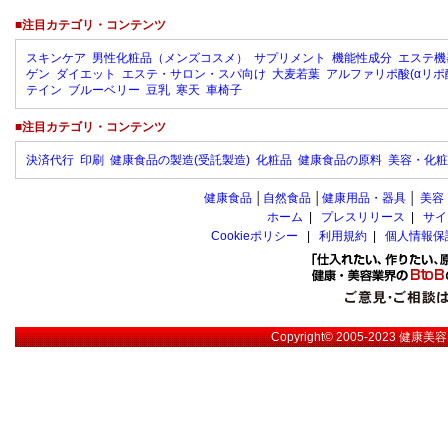
■注目カテゴリ・コンテンツ
スキンケア
男性化粧品（メンズコスメ）
サプリメント
機能性成分
エステ機
ゲン
ダイエット
エステ・サロン・スパ向け
大麦若葉
アルファリポ酸(αリポ
テイン
ブルーベリー
豆乳
寒天
車椅子
■注目カテゴリ・コンテンツ
決済代行
印刷
健康食品の製造(受託製造)
化粧品
健康食品の原料
美容・化粧
健康食品
│
自然食品
│
健康用品・器具
│
美容
ホーム
|
プレスリリース
|
サイ
Cookieポリシー
|
利用規約
|
個人情報保
Copyright© 2005-2023
健康美容