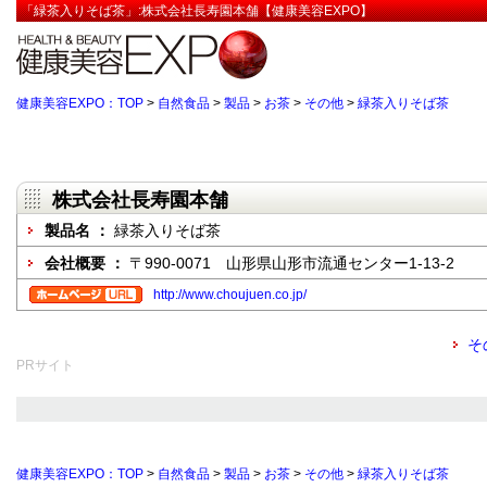
「緑茶入りそば茶」:株式会社長寿園本舗【健康美容EXPO】
健康美容EXPO：TOP
>
自然食品
>
製品
>
お茶
>
その他
>
緑茶入りそば茶
株式会社長寿園本舗
製品名 ：
緑茶入りそば茶
会社概要 ：
〒990-0071 山形県山形市流通センター1-13-2
http://www.choujuen.co.jp/
そ
PRサイト
健康美容EXPO：TOP
>
自然食品
>
製品
>
お茶
>
その他
>
緑茶入りそば茶