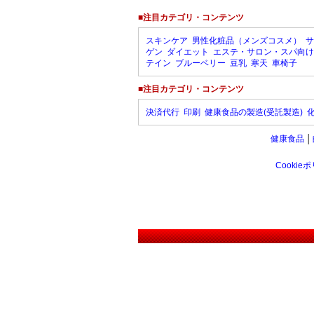
■注目カテゴリ・コンテンツ
スキンケア
男性化粧品（メンズコスメ）
サ
ゲン
ダイエット
エステ・サロン・スパ向け
テイン
ブルーベリー
豆乳
寒天
車椅子
■注目カテゴリ・コンテンツ
決済代行
印刷
健康食品の製造(受託製造)
健康食品
│
Cookie