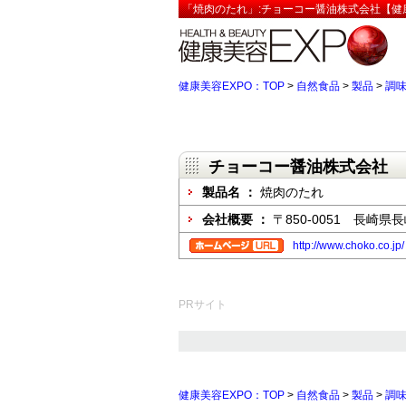
「焼肉のたれ」:チョーコー醤油株式会社【健康
健康美容EXPO：TOP
>
自然食品
>
製品
>
調
チョーコー醤油株式会社
製品名 ：
焼肉のたれ
会社概要 ：
〒850-0051 長崎県
http://www.choko.co.jp/
PRサイト
健康美容EXPO：TOP
>
自然食品
>
製品
>
調