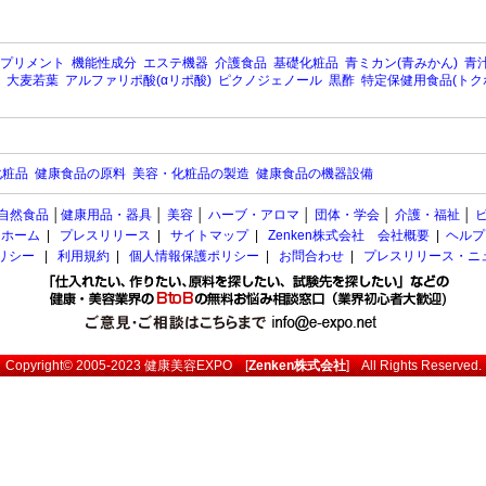
プリメント
機能性成分
エステ機器
介護食品
基礎化粧品
青ミカン(青みかん)
青汁
大麦若葉
アルファリポ酸(αリポ酸)
ピクノジェノール
黒酢
特定保健用食品(トク
化粧品
健康食品の原料
美容・化粧品の製造
健康食品の機器設備
自然食品
│
健康用品・器具
│
美容
│
ハーブ・アロマ
│
団体・学会
│
介護・福祉
│
ホーム
|
プレスリリース
|
サイトマップ
|
Zenken株式会社 会社概要
|
ヘルプ
ポリシー
|
利用規約
|
個人情報保護ポリシー
|
お問合わせ
|
プレスリリース・ニ
Copyright© 2005-2023
健康美容EXPO
[
Zenken株式会社
] All Rights Reserved.