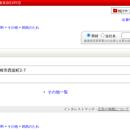
美容EXPO】
検討中
出展
味料
>
その他
>
焼肉のたれ
商材
会社名
健康美容業界最大の企業と企業を結
長崎市西坂町2-7
その他一覧
インタレストマッチ -
広告の掲載について
味料
>
その他
>
焼肉のたれ