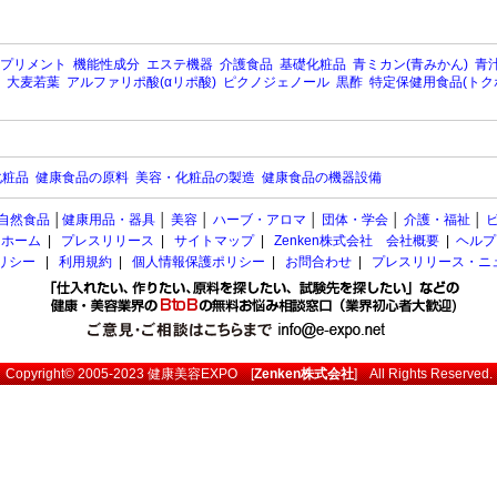
プリメント
機能性成分
エステ機器
介護食品
基礎化粧品
青ミカン(青みかん)
青汁
大麦若葉
アルファリポ酸(αリポ酸)
ピクノジェノール
黒酢
特定保健用食品(トク
化粧品
健康食品の原料
美容・化粧品の製造
健康食品の機器設備
自然食品
│
健康用品・器具
│
美容
│
ハーブ・アロマ
│
団体・学会
│
介護・福祉
│
ホーム
|
プレスリリース
|
サイトマップ
|
Zenken株式会社 会社概要
|
ヘルプ
ポリシー
|
利用規約
|
個人情報保護ポリシー
|
お問合わせ
|
プレスリリース・ニ
Copyright© 2005-2023
健康美容EXPO
[
Zenken株式会社
] All Rights Reserved.