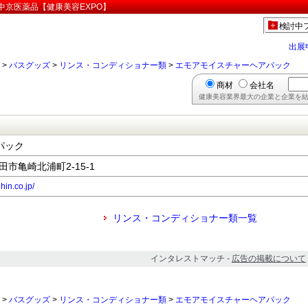
中京医薬品【健康美容EXPO】
検討中
出展
>
バスグッズ
>
リンス・コンディショナー類
>
エモアモイスチャーヘアパック
商材
会社名
健康美容業界最大の企業と企業を結
パック
半田市亀崎北浦町2-15-1
hin.co.jp/
リンス・コンディショナー類一覧
インタレストマッチ -
広告の掲載について
>
バスグッズ
>
リンス・コンディショナー類
>
エモアモイスチャーヘアパック