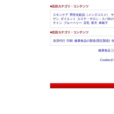
■注目カテゴリ・コンテンツ
スキンケア
男性化粧品（メンズコスメ）
サ
ゲン
ダイエット
エステ・サロン・スパ向け
テイン
ブルーベリー
豆乳
寒天
車椅子
■注目カテゴリ・コンテンツ
決済代行
印刷
健康食品の製造(受託製造)
健康食品
│
Cookie