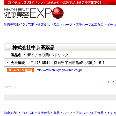
「新イチョウ葉USドリンク」:株式会社中京医薬品【健康美容EXPO】
健康美容EXPO：TOP
>
健康食品
>
製品
>
ハーブ
>
西洋ハーブ加工食品
>
イチ
株式会社中京医薬品
製品名 ：
新イチョウ葉USドリンク
会社概要 ：
〒475-8541 愛知県半田市亀崎北浦町2-15-1
http://www.chukyoiyakuhin.co.jp/
イ
PRサイト
健康美容EXPO：TOP
>
健康食品
>
製品
>
ハーブ
>
西洋ハーブ加工食品
>
イチ