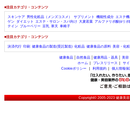
■注目カテゴリ・コンテンツ
スキンケア
男性化粧品（メンズコスメ）
サプリメント
機能性成分
エステ機
ゲン
ダイエット
エステ・サロン・スパ向け
大麦若葉
アルファリポ酸(αリポ
テイン
ブルーベリー
豆乳
寒天
車椅子
■注目カテゴリ・コンテンツ
決済代行
印刷
健康食品の製造(受託製造)
化粧品
健康食品の原料
美容・化粧
健康食品
│
自然食品
│
健康用品・器具
│
美容
ホーム
|
プレスリリース
|
サイ
Cookieポリシー
|
利用規約
|
個人情報保
Copyright© 2005-2023
健康美容