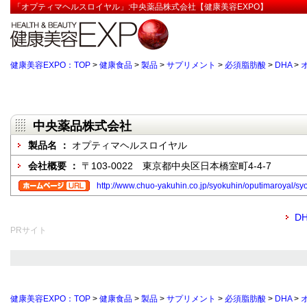
「オプティマヘルスロイヤル」:中央薬品株式会社【健康美容EXPO】
健康美容EXPO：TOP
>
健康食品
>
製品
>
サプリメント
>
必須脂肪酸
>
DHA
>
中央薬品株式会社
製品名 ：
オプティマヘルスロイヤル
会社概要 ：
〒103-0022 東京都中央区日本橋室町4-4-7
http://www.chuo-yakuhin.co.jp/syokuhin/oputimaroyal/s
D
PRサイト
健康美容EXPO：TOP
>
健康食品
>
製品
>
サプリメント
>
必須脂肪酸
>
DHA
>