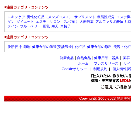
■注目カテゴリ・コンテンツ
スキンケア
男性化粧品（メンズコスメ）
サプリメント
機能性成分
エステ機
ゲン
ダイエット
エステ・サロン・スパ向け
大麦若葉
アルファリポ酸(αリポ
テイン
ブルーベリー
豆乳
寒天
車椅子
■注目カテゴリ・コンテンツ
決済代行
印刷
健康食品の製造(受託製造)
化粧品
健康食品の原料
美容・化粧
健康食品
│
自然食品
│
健康用品・器具
│
美容
ホーム
|
プレスリリース
|
サイ
Cookieポリシー
|
利用規約
|
個人情報保
Copyright© 2005-2023
健康美容