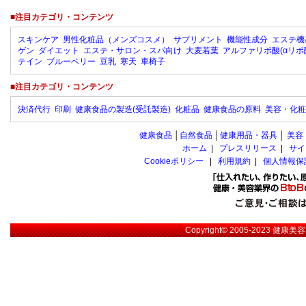
■注目カテゴリ・コンテンツ
スキンケア
男性化粧品（メンズコスメ）
サプリメント
機能性成分
エステ機
ゲン
ダイエット
エステ・サロン・スパ向け
大麦若葉
アルファリポ酸(αリポ
テイン
ブルーベリー
豆乳
寒天
車椅子
■注目カテゴリ・コンテンツ
決済代行
印刷
健康食品の製造(受託製造)
化粧品
健康食品の原料
美容・化粧
健康食品
│
自然食品
│
健康用品・器具
│
美容
ホーム
|
プレスリリース
|
サイ
Cookieポリシー
|
利用規約
|
個人情報保
Copyright© 2005-2023
健康美容