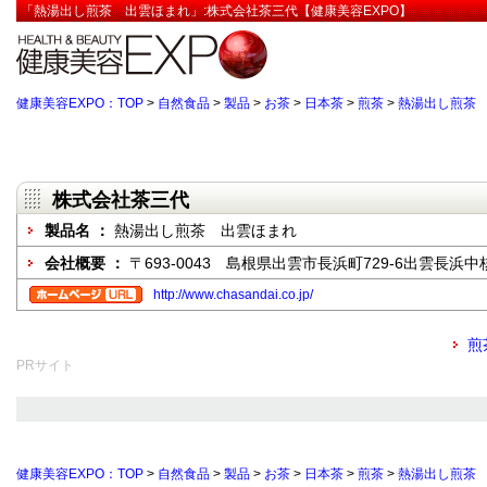
「熱湯出し煎茶 出雲ほまれ」:株式会社茶三代【健康美容EXPO】
健康美容EXPO：TOP
>
自然食品
>
製品
>
お茶
>
日本茶
>
煎茶
>
熱湯出し煎茶
株式会社茶三代
製品名 ：
熱湯出し煎茶 出雲ほまれ
会社概要 ：
〒693-0043 島根県出雲市長浜町729-6出雲長浜
http://www.chasandai.co.jp/
煎
PRサイト
健康美容EXPO：TOP
>
自然食品
>
製品
>
お茶
>
日本茶
>
煎茶
>
熱湯出し煎茶