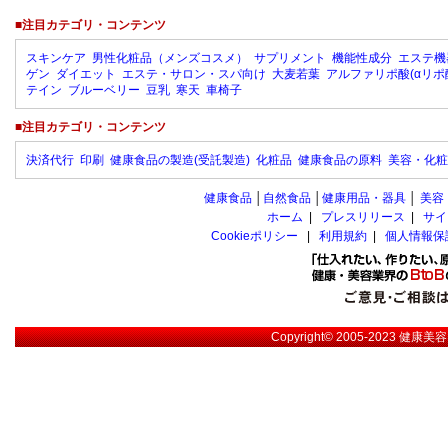
■注目カテゴリ・コンテンツ
スキンケア
男性化粧品（メンズコスメ）
サプリメント
機能性成分
エステ機
ゲン
ダイエット
エステ・サロン・スパ向け
大麦若葉
アルファリポ酸(αリポ
テイン
ブルーベリー
豆乳
寒天
車椅子
■注目カテゴリ・コンテンツ
決済代行
印刷
健康食品の製造(受託製造)
化粧品
健康食品の原料
美容・化粧
健康食品
│
自然食品
│
健康用品・器具
│
美容
ホーム
|
プレスリリース
|
サイ
Cookieポリシー
|
利用規約
|
個人情報保
Copyright© 2005-2023
健康美容