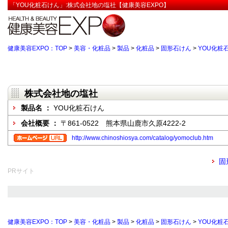
「YOU化粧石けん」:株式会社地の塩社【健康美容EXPO】
健康美容EXPO：TOP
>
美容・化粧品
>
製品
>
化粧品
>
固形石けん
>
YOU化粧
株式会社地の塩社
製品名 ：
YOU化粧石けん
会社概要 ：
〒861-0522 熊本県山鹿市久原4222-2
http://www.chinoshiosya.com/catalog/yomoclub.htm
固
PRサイト
健康美容EXPO：TOP
>
美容・化粧品
>
製品
>
化粧品
>
固形石けん
>
YOU化粧