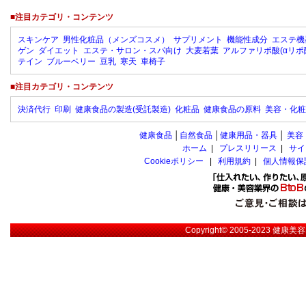
■注目カテゴリ・コンテンツ
スキンケア
男性化粧品（メンズコスメ）
サプリメント
機能性成分
エステ機
ゲン
ダイエット
エステ・サロン・スパ向け
大麦若葉
アルファリポ酸(αリポ
テイン
ブルーベリー
豆乳
寒天
車椅子
■注目カテゴリ・コンテンツ
決済代行
印刷
健康食品の製造(受託製造)
化粧品
健康食品の原料
美容・化粧
健康食品
│
自然食品
│
健康用品・器具
│
美容
ホーム
|
プレスリリース
|
サイ
Cookieポリシー
|
利用規約
|
個人情報保
Copyright© 2005-2023
健康美容