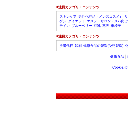
■注目カテゴリ・コンテンツ
スキンケア
男性化粧品（メンズコスメ）
サ
ゲン
ダイエット
エステ・サロン・スパ向け
テイン
ブルーベリー
豆乳
寒天
車椅子
■注目カテゴリ・コンテンツ
決済代行
印刷
健康食品の製造(受託製造)
健康食品
│
Cookie