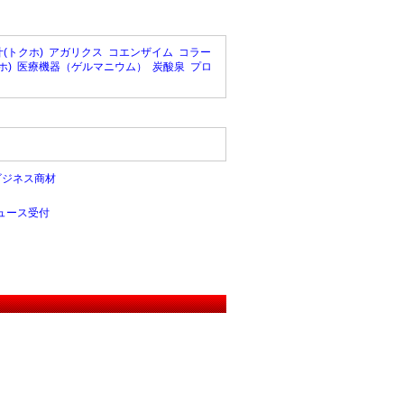
(トクホ)
アガリクス
コエンザイム
コラー
ホ)
医療機器（ゲルマニウム）
炭酸泉
プロ
ビジネス商材
ュース受付