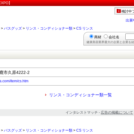
XPO】
検討中
出展
>
バスグッズ
>
リンス・コンディショナー類
>
CS リンス
商材
会社名
健康美容業界最大の企業と企業を結
鹿市久原4222-2
a.com/item/cs.htm
リンス・コンディショナー類一覧
インタレストマッチ -
広告の掲載について
>
バスグッズ
>
リンス・コンディショナー類
>
CS リンス