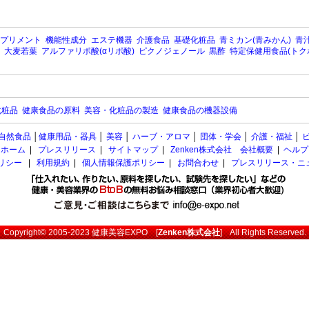
プリメント
機能性成分
エステ機器
介護食品
基礎化粧品
青ミカン(青みかん)
青汁
大麦若葉
アルファリポ酸(αリポ酸)
ピクノジェノール
黒酢
特定保健用食品(トク
化粧品
健康食品の原料
美容・化粧品の製造
健康食品の機器設備
自然食品
│
健康用品・器具
│
美容
│
ハーブ・アロマ
│
団体・学会
│
介護・福祉
│
ホーム
|
プレスリリース
|
サイトマップ
|
Zenken株式会社 会社概要
|
ヘルプ
ポリシー
|
利用規約
|
個人情報保護ポリシー
|
お問合わせ
|
プレスリリース・ニ
Copyright© 2005-2023
健康美容EXPO
[
Zenken株式会社
] All Rights Reserved.