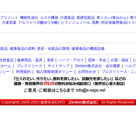
プリメント
機能性成分
エステ機器
介護食品
基礎化粧品
青ミカン(青みかん)
青汁
大麦若葉
アルファリポ酸(αリポ酸)
ピクノジェノール
黒酢
特定保健用食品(トク
化粧品
健康食品の原料
美容・化粧品の製造
健康食品の機器設備
自然食品
│
健康用品・器具
│
美容
│
ハーブ・アロマ
│
団体・学会
│
介護・福祉
│
ホーム
|
プレスリリース
|
サイトマップ
|
Zenken株式会社 会社概要
|
ヘルプ
ポリシー
|
利用規約
|
個人情報保護ポリシー
|
お問合わせ
|
プレスリリース・ニ
Copyright© 2005-2023
健康美容EXPO
[
Zenken株式会社
] All Rights Reserved.