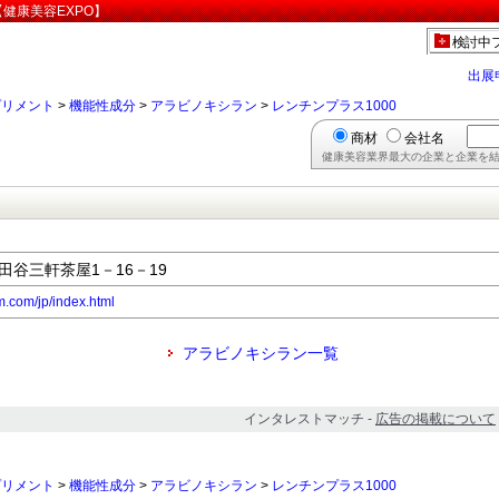
【健康美容EXPO】
検討中
出展
プリメント
>
機能性成分
>
アラビノキシラン
>
レンチンプラス1000
商材
会社名
健康美容業界最大の企業と企業を結
世田谷三軒茶屋1－16－19
m.com/jp/index.html
アラビノキシラン一覧
インタレストマッチ -
広告の掲載について
プリメント
>
機能性成分
>
アラビノキシラン
>
レンチンプラス1000