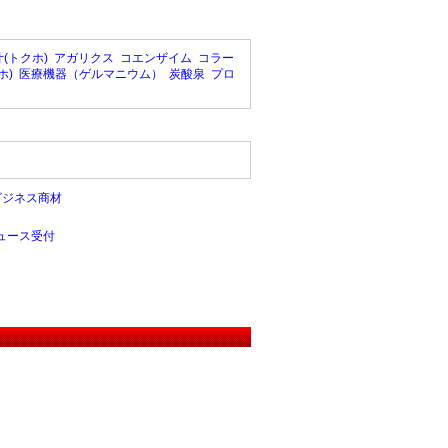
(トクホ)
アガリクス
コエンザイム
コラー
ホ)
医療機器（ゲルマニウム）
炭酸泉
プロ
ビジネス商材
ュース受付