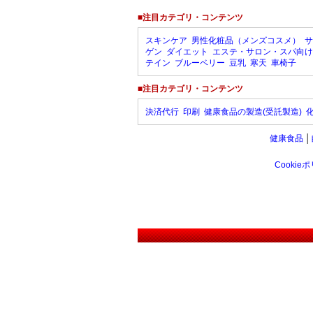
■注目カテゴリ・コンテンツ
スキンケア
男性化粧品（メンズコスメ）
サ
ゲン
ダイエット
エステ・サロン・スパ向け
テイン
ブルーベリー
豆乳
寒天
車椅子
■注目カテゴリ・コンテンツ
決済代行
印刷
健康食品の製造(受託製造)
健康食品
│
Cookie