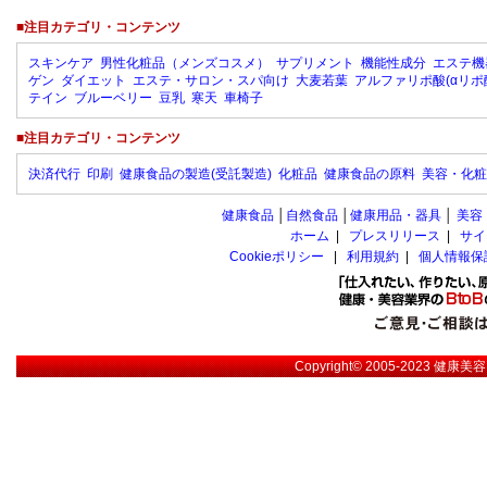
■注目カテゴリ・コンテンツ
スキンケア
男性化粧品（メンズコスメ）
サプリメント
機能性成分
エステ機
ゲン
ダイエット
エステ・サロン・スパ向け
大麦若葉
アルファリポ酸(αリポ
テイン
ブルーベリー
豆乳
寒天
車椅子
■注目カテゴリ・コンテンツ
決済代行
印刷
健康食品の製造(受託製造)
化粧品
健康食品の原料
美容・化粧
健康食品
│
自然食品
│
健康用品・器具
│
美容
ホーム
|
プレスリリース
|
サイ
Cookieポリシー
|
利用規約
|
個人情報保
Copyright© 2005-2023
健康美容