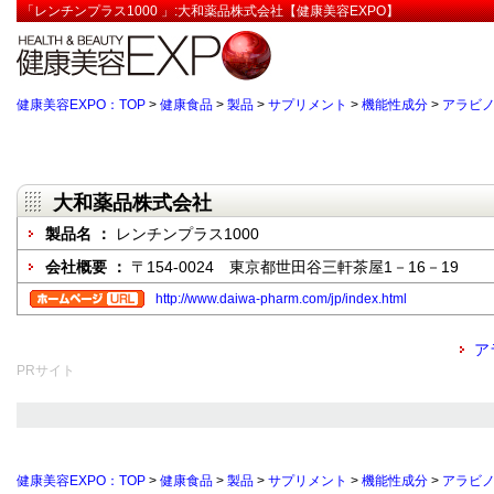
「レンチンプラス1000 」:大和薬品株式会社【健康美容EXPO】
健康美容EXPO：TOP
>
健康食品
>
製品
>
サプリメント
>
機能性成分
>
アラビ
大和薬品株式会社
製品名 ：
レンチンプラス1000
会社概要 ：
〒154-0024 東京都世田谷三軒茶屋1－16－19
http://www.daiwa-pharm.com/jp/index.html
ア
PRサイト
健康美容EXPO：TOP
>
健康食品
>
製品
>
サプリメント
>
機能性成分
>
アラビ