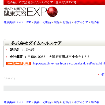
「塩の精」:株式会社ダイムヘルスケア【健康美容EXPO】
健康美容EXPO：TOP
>
美容・化粧品
>
製品
>
化粧品
>
ボディケア
>
塩の精
株式会社ダイムヘルスケア
製品名 ：
塩の精
会社概要 ：
〒584-0083 大阪府富田林市小金台1-8-6
http://www.dime-health-care.co.jp/salt/salt_sei/index.html
ボ
PRサイト
健康美容EXPO：TOP
>
美容・化粧品
>
製品
>
化粧品
>
ボディケア
>
塩の精