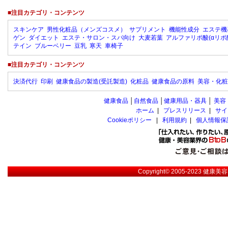
■注目カテゴリ・コンテンツ
スキンケア
男性化粧品（メンズコスメ）
サプリメント
機能性成分
エステ機
ゲン
ダイエット
エステ・サロン・スパ向け
大麦若葉
アルファリポ酸(αリポ
テイン
ブルーベリー
豆乳
寒天
車椅子
■注目カテゴリ・コンテンツ
決済代行
印刷
健康食品の製造(受託製造)
化粧品
健康食品の原料
美容・化粧
健康食品
│
自然食品
│
健康用品・器具
│
美容
ホーム
|
プレスリリース
|
サイ
Cookieポリシー
|
利用規約
|
個人情報保
Copyright© 2005-2023
健康美容