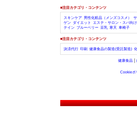
■注目カテゴリ・コンテンツ
スキンケア
男性化粧品（メンズコスメ）
サ
ゲン
ダイエット
エステ・サロン・スパ向け
テイン
ブルーベリー
豆乳
寒天
車椅子
■注目カテゴリ・コンテンツ
決済代行
印刷
健康食品の製造(受託製造)
健康食品
│
Cookie