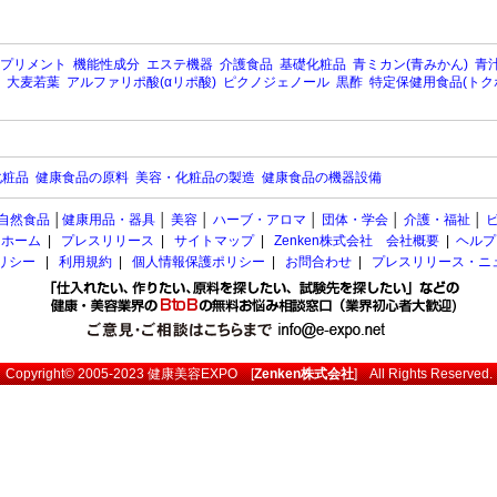
プリメント
機能性成分
エステ機器
介護食品
基礎化粧品
青ミカン(青みかん)
青汁
大麦若葉
アルファリポ酸(αリポ酸)
ピクノジェノール
黒酢
特定保健用食品(トク
化粧品
健康食品の原料
美容・化粧品の製造
健康食品の機器設備
自然食品
│
健康用品・器具
│
美容
│
ハーブ・アロマ
│
団体・学会
│
介護・福祉
│
ホーム
|
プレスリリース
|
サイトマップ
|
Zenken株式会社 会社概要
|
ヘルプ
ポリシー
|
利用規約
|
個人情報保護ポリシー
|
お問合わせ
|
プレスリリース・ニ
Copyright© 2005-2023
健康美容EXPO
[
Zenken株式会社
] All Rights Reserved.