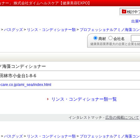
ナー」:株式会社ダイムヘルスケア【健康美容EXPO】
検討中
出展
>
バスグッズ
>
リンス・コンディショナー類
>
プロフェッショナルアミノ海藻コン
商材
会社名
健康美容業界最大の企業と企業を結
ノ海藻コンディショナー
富田林市小金台1-8-6
-care.co.jp/ami_sea/index.html
リンス・コンディショナー類一覧
インタレストマッチ -
広告の掲載について
>
バスグッズ
>
リンス・コンディショナー類
>
プロフェッショナルアミノ海藻コン