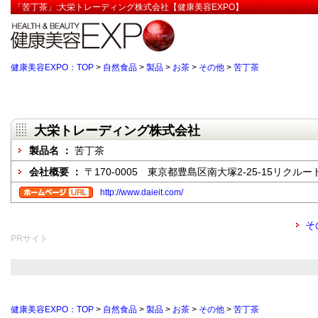
「苦丁茶」:大栄トレーディング株式会社【健康美容EXPO】
健康美容EXPO：TOP
>
自然食品
>
製品
>
お茶
>
その他
>
苦丁茶
大栄トレーディング株式会社
製品名 ：
苦丁茶
会社概要 ：
〒170-0005 東京都豊島区南大塚2-25-15リクル
http://www.daieit.com/
そ
PRサイト
健康美容EXPO：TOP
>
自然食品
>
製品
>
お茶
>
その他
>
苦丁茶