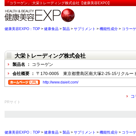
「コラーゲン」:大栄トレーディング株式会社【健康美容EXPO】
健康美容EXPO：TOP
>
健康食品
>
製品
>
サプリメント
>
機能性成分
>
コラー
大栄トレーディング株式会社
製品名 ：
コラーゲン
会社概要 ：
〒170-0005 東京都豊島区南大塚2-25-15リクル
http://www.daieit.com/
コ
PRサイト
健康美容EXPO：TOP
>
健康食品
>
製品
>
サプリメント
>
機能性成分
>
コラー