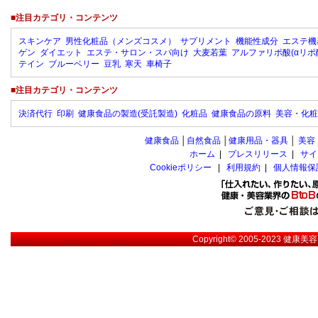
■注目カテゴリ・コンテンツ
スキンケア
男性化粧品（メンズコスメ）
サプリメント
機能性成分
エステ機
ゲン
ダイエット
エステ・サロン・スパ向け
大麦若葉
アルファリポ酸(αリポ
テイン
ブルーベリー
豆乳
寒天
車椅子
■注目カテゴリ・コンテンツ
決済代行
印刷
健康食品の製造(受託製造)
化粧品
健康食品の原料
美容・化粧
健康食品
│
自然食品
│
健康用品・器具
│
美容
ホーム
|
プレスリリース
|
サイ
Cookieポリシー
|
利用規約
|
個人情報保
Copyright© 2005-2023
健康美容