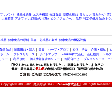
プリメント
機能性成分
エステ機器
介護食品
基礎化粧品
青ミカン(青みかん)
青汁
大麦若葉
アルファリポ酸(αリポ酸)
ピクノジェノール
黒酢
特定保健用食品(トク
化粧品
健康食品の原料
美容・化粧品の製造
健康食品の機器設備
自然食品
│
健康用品・器具
│
美容
│
ハーブ・アロマ
│
団体・学会
│
介護・福祉
│
ホーム
|
プレスリリース
|
サイトマップ
|
Zenken株式会社 会社概要
|
ヘルプ
ポリシー
|
利用規約
|
個人情報保護ポリシー
|
お問合わせ
|
プレスリリース・ニ
Copyright© 2005-2023
健康美容EXPO
[
Zenken株式会社
] All Rights Reserved.