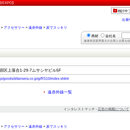
EXPO】
検討中
出展
>
アクセサリー
>
遠赤外線
>
炭でスッキリ
商材
会社名
健康美容業界最大の企業と企業を結
新宿区上落合1-29-7ムサシヤビル5F
jp/goods/d/tansera.co.jp/g/RS10/index.shtml
遠赤外線一覧
インタレストマッチ -
広告の掲載について
>
アクセサリー
>
遠赤外線
>
炭でスッキリ