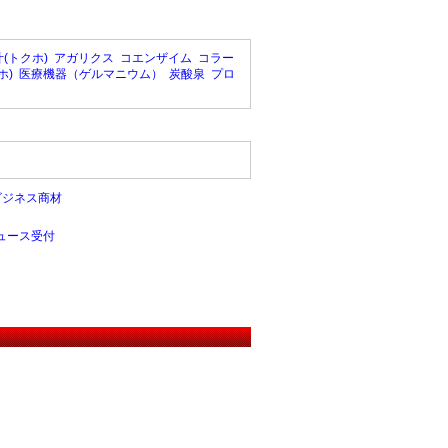
(トクホ)
アガリクス
コエンザイム
コラー
ホ)
医療機器（ゲルマニウム）
炭酸泉
プロ
ビジネス商材
ュース受付