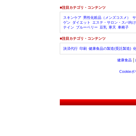
■注目カテゴリ・コンテンツ
スキンケア
男性化粧品（メンズコスメ）
サ
ゲン
ダイエット
エステ・サロン・スパ向け
テイン
ブルーベリー
豆乳
寒天
車椅子
■注目カテゴリ・コンテンツ
決済代行
印刷
健康食品の製造(受託製造)
健康食品
│
Cookie