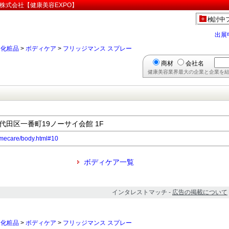
株式会社【健康美容EXPO】
検討中
出展
>
化粧品
>
ボディケア
>
フリッジマンス スプレー
商材
会社名
健康美容業界最大の企業と企業を結
千代田区一番町19ノーサイ会館 1F
homecare/body.html#10
ボディケア一覧
インタレストマッチ -
広告の掲載について
>
化粧品
>
ボディケア
>
フリッジマンス スプレー