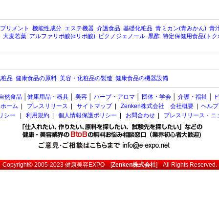
プリメント
機能性成分
エステ機器
介護食品
基礎化粧品
青ミカン(青みかん)
青汁
大麦若葉
アルファリポ酸(αリポ酸)
ピクノジェノール
黒酢
特定保健用食品(トク
化粧品
健康食品の原料
美容・化粧品の製造
健康食品の機器設備
自然食品
│
健康用品・器具
│
美容
│
ハーブ・アロマ
│
団体・学会
│
介護・福祉
│
ホーム
|
プレスリリース
|
サイトマップ
|
Zenken株式会社 会社概要
|
ヘルプ
ポリシー
|
利用規約
|
個人情報保護ポリシー
|
お問合わせ
|
プレスリリース・ニ
Copyright© 2005-2023
健康美容EXPO
[
Zenken株式会社
] All Rights Reserved.