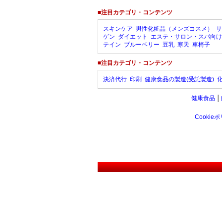
■注目カテゴリ・コンテンツ
スキンケア
男性化粧品（メンズコスメ）
サ
ゲン
ダイエット
エステ・サロン・スパ向け
テイン
ブルーベリー
豆乳
寒天
車椅子
■注目カテゴリ・コンテンツ
決済代行
印刷
健康食品の製造(受託製造)
健康食品
│
Cookie