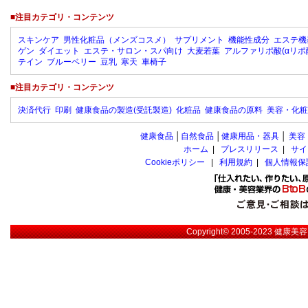
■注目カテゴリ・コンテンツ
スキンケア
男性化粧品（メンズコスメ）
サプリメント
機能性成分
エステ機
ゲン
ダイエット
エステ・サロン・スパ向け
大麦若葉
アルファリポ酸(αリポ
テイン
ブルーベリー
豆乳
寒天
車椅子
■注目カテゴリ・コンテンツ
決済代行
印刷
健康食品の製造(受託製造)
化粧品
健康食品の原料
美容・化粧
健康食品
│
自然食品
│
健康用品・器具
│
美容
ホーム
|
プレスリリース
|
サイ
Cookieポリシー
|
利用規約
|
個人情報保
Copyright© 2005-2023
健康美容