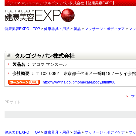
「アロマ マンスール」:タルゴジャパン株式会社【健康美容EXPO】
健康美容EXPO：TOP
>
健康器具・用品
>
製品
>
マッサージ・ボディケア
>
マッ
タルゴジャパン株式会社
製品名 ：
アロマ マンスール
会社概要 ：
〒102-0082 東京都千代田区一番町19ノーサイ会館 
http://www.thalgo.jp/homecare/body.html#06
マ
PRサイト
健康美容EXPO：TOP
>
健康器具・用品
>
製品
>
マッサージ・ボディケア
>
マッ