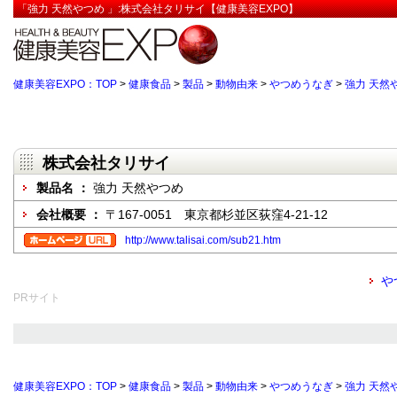
「強力 天然やつめ 」:株式会社タリサイ【健康美容EXPO】
健康美容EXPO：TOP
>
健康食品
>
製品
>
動物由来
>
やつめうなぎ
>
強力 天然
株式会社タリサイ
製品名 ：
強力 天然やつめ
会社概要 ：
〒167-0051 東京都杉並区荻窪4-21-12
http://www.talisai.com/sub21.htm
や
PRサイト
健康美容EXPO：TOP
>
健康食品
>
製品
>
動物由来
>
やつめうなぎ
>
強力 天然