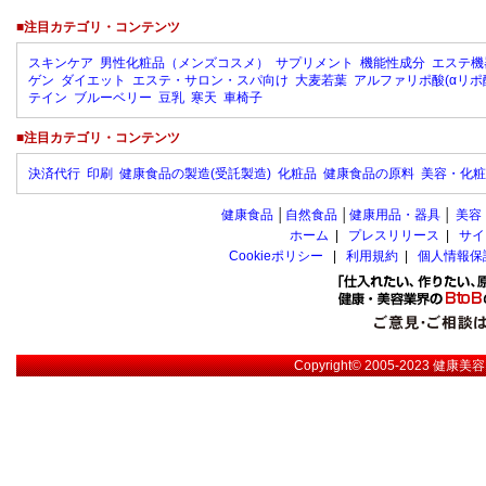
■注目カテゴリ・コンテンツ
スキンケア
男性化粧品（メンズコスメ）
サプリメント
機能性成分
エステ機
ゲン
ダイエット
エステ・サロン・スパ向け
大麦若葉
アルファリポ酸(αリポ
テイン
ブルーベリー
豆乳
寒天
車椅子
■注目カテゴリ・コンテンツ
決済代行
印刷
健康食品の製造(受託製造)
化粧品
健康食品の原料
美容・化粧
健康食品
│
自然食品
│
健康用品・器具
│
美容
ホーム
|
プレスリリース
|
サイ
Cookieポリシー
|
利用規約
|
個人情報保
Copyright© 2005-2023
健康美容