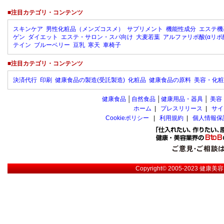
■注目カテゴリ・コンテンツ
スキンケア
男性化粧品（メンズコスメ）
サプリメント
機能性成分
エステ機
ゲン
ダイエット
エステ・サロン・スパ向け
大麦若葉
アルファリポ酸(αリポ
テイン
ブルーベリー
豆乳
寒天
車椅子
■注目カテゴリ・コンテンツ
決済代行
印刷
健康食品の製造(受託製造)
化粧品
健康食品の原料
美容・化粧
健康食品
│
自然食品
│
健康用品・器具
│
美容
ホーム
|
プレスリリース
|
サイ
Cookieポリシー
|
利用規約
|
個人情報保
Copyright© 2005-2023
健康美容