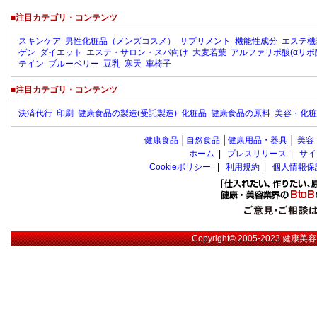
■注目カテゴリ・コンテンツ
スキンケア
男性化粧品（メンズコスメ）
サプリメント
機能性成分
エステ機
ゲン
ダイエット
エステ・サロン・スパ向け
大麦若葉
アルファリポ酸(αリポ
テイン
ブルーベリー
豆乳
寒天
車椅子
■注目カテゴリ・コンテンツ
決済代行
印刷
健康食品の製造(受託製造)
化粧品
健康食品の原料
美容・化粧
健康食品
│
自然食品
│
健康用品・器具
│
美容
ホーム
|
プレスリリース
|
サイ
Cookieポリシー
|
利用規約
|
個人情報保
Copyright© 2005-2023
健康美容