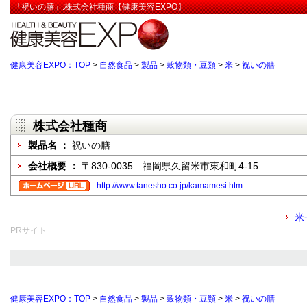
「祝いの膳」:株式会社種商【健康美容EXPO】
健康美容EXPO：TOP
>
自然食品
>
製品
>
穀物類・豆類
>
米
>
祝いの膳
株式会社種商
製品名 ：
祝いの膳
会社概要 ：
〒830-0035 福岡県久留米市東和町4-15
http://www.tanesho.co.jp/kamamesi.htm
米
PRサイト
健康美容EXPO：TOP
>
自然食品
>
製品
>
穀物類・豆類
>
米
>
祝いの膳