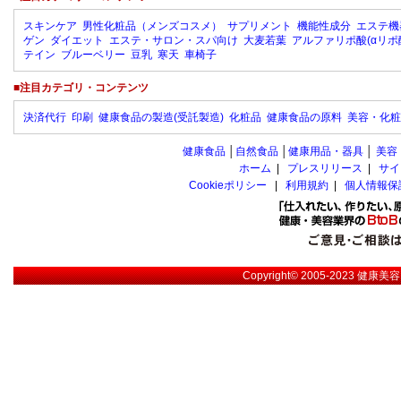
スキンケア
男性化粧品（メンズコスメ）
サプリメント
機能性成分
エステ機
ゲン
ダイエット
エステ・サロン・スパ向け
大麦若葉
アルファリポ酸(αリポ
テイン
ブルーベリー
豆乳
寒天
車椅子
■注目カテゴリ・コンテンツ
決済代行
印刷
健康食品の製造(受託製造)
化粧品
健康食品の原料
美容・化粧
健康食品
│
自然食品
│
健康用品・器具
│
美容
ホーム
|
プレスリリース
|
サイ
Cookieポリシー
|
利用規約
|
個人情報保
Copyright© 2005-2023
健康美容