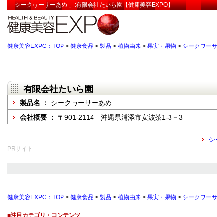
「シークヮーサーあめ 」:有限会社たいら園【健康美容EXPO】
健康美容EXPO：TOP
>
健康食品
>
製品
>
植物由来
>
果実・果物
>
シークワー
有限会社たいら園
製品名 ：
シークヮーサーあめ
会社概要 ：
〒901-2114 沖縄県浦添市安波茶1-3－3
シ
PRサイト
健康美容EXPO：TOP
>
健康食品
>
製品
>
植物由来
>
果実・果物
>
シークワー
■注目カテゴリ・コンテンツ