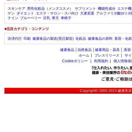
スキンケア
男性化粧品（メンズコスメ）
サプリメント
機能性成分
エステ機
ゲン
ダイエット
エステ・サロン・スパ向け
大麦若葉
アルファリポ酸(αリポ
テイン
ブルーベリー
豆乳
寒天
車椅子
■注目カテゴリ・コンテンツ
決済代行
印刷
健康食品の製造(受託製造)
化粧品
健康食品の原料
美容・化粧
健康食品
│
自然食品
│
健康用品・器具
│
美容
ホーム
|
プレスリリース
|
サイ
Cookieポリシー
|
利用規約
|
個人情報保
Copyright© 2005-2023
健康美容