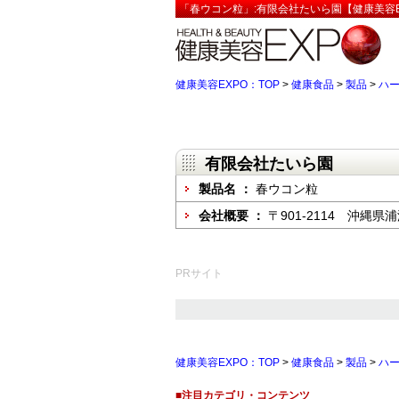
「春ウコン粒」:有限会社たいら園【健康美容E
健康美容EXPO：TOP
>
健康食品
>
製品
>
ハ
有限会社たいら園
製品名 ：
春ウコン粒
会社概要 ：
〒901-2114 沖縄県
PRサイト
健康美容EXPO：TOP
>
健康食品
>
製品
>
ハ
■注目カテゴリ・コンテンツ