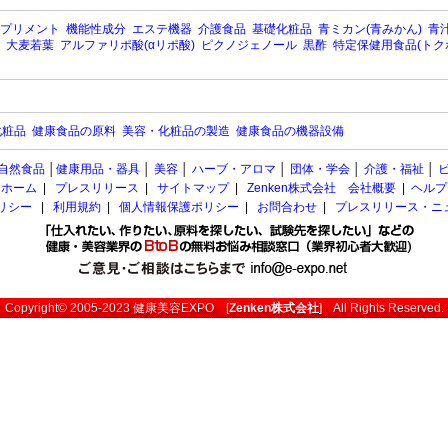
プリメント
機能性成分
エステ機器
介護食品
基礎化粧品
青ミカン(青みかん)
青汁
大麦若葉
アルファリポ酸(αリポ酸)
ピクノジェノール
黒酢
特定保健用食品(トク
化粧品
健康食品の原料
美容・化粧品の製造
健康食品の機器設備
自然食品
│
健康用品・器具
│
美容
│
ハーブ・アロマ
│
団体・学会
│
介護・福祉
│
ホーム
|
プレスリリース
|
サイトマップ
|
Zenken株式会社 会社概要
|
ヘルプ
ポリシー
|
利用規約
|
個人情報保護ポリシー
|
お問合わせ
|
プレスリリース・ニ
Copyright© 2005-2023
健康美容EXPO
[
Zenken株式会社
] All Rights Reserved.