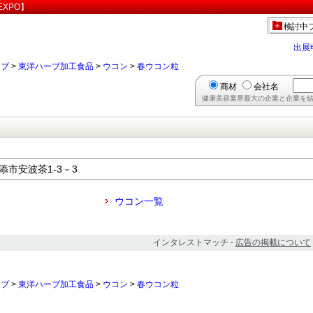
XPO】
検討中
出展
ーブ
>
東洋ハーブ加工食品
>
ウコン
>
春ウコン粒
商材
会社名
健康美容業界最大の企業と企業を結
浦添市安波茶1-3－3
ウコン一覧
インタレストマッチ -
広告の掲載について
ーブ
>
東洋ハーブ加工食品
>
ウコン
>
春ウコン粒