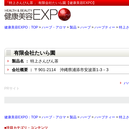
「特上さんぴん茶 」:有限会社たいら園【健康美容EXPO】
健康美容EXPO：TOP
>
ハーブ・アロマ
>
製品
>
ハーブ
>
ハーブティー
>
特上
有限会社たいら園
製品名 ：
特上さんぴん茶
会社概要 ：
〒901-2114 沖縄県浦添市安波茶1-3－3
ハ
PRサイト
健康美容EXPO：TOP
>
ハーブ・アロマ
>
製品
>
ハーブ
>
ハーブティー
>
特上
■注目カテゴリ・コンテンツ