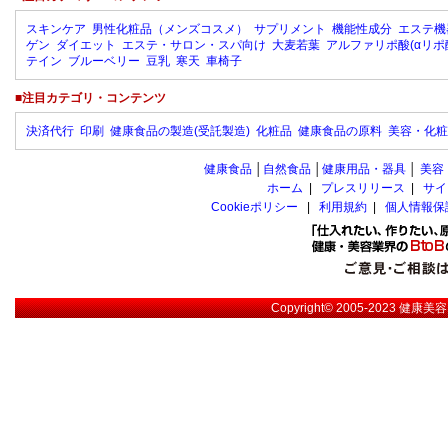
スキンケア
男性化粧品（メンズコスメ）
サプリメント
機能性成分
エステ機
ゲン
ダイエット
エステ・サロン・スパ向け
大麦若葉
アルファリポ酸(αリポ
テイン
ブルーベリー
豆乳
寒天
車椅子
■注目カテゴリ・コンテンツ
決済代行
印刷
健康食品の製造(受託製造)
化粧品
健康食品の原料
美容・化粧
健康食品
│
自然食品
│
健康用品・器具
│
美容
ホーム
|
プレスリリース
|
サイ
Cookieポリシー
|
利用規約
|
個人情報保
Copyright© 2005-2023
健康美容