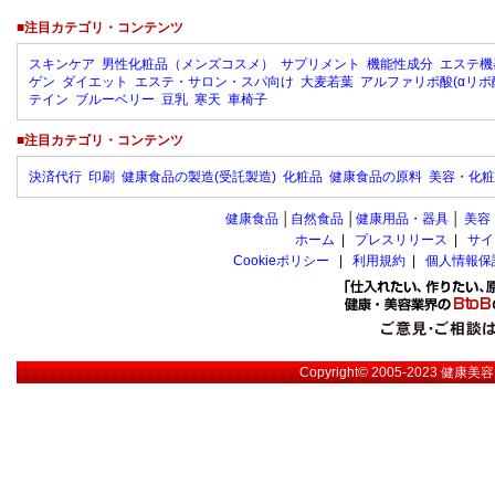
■注目カテゴリ・コンテンツ
スキンケア
男性化粧品（メンズコスメ）
サプリメント
機能性成分
エステ機
ゲン
ダイエット
エステ・サロン・スパ向け
大麦若葉
アルファリポ酸(αリポ
テイン
ブルーベリー
豆乳
寒天
車椅子
■注目カテゴリ・コンテンツ
決済代行
印刷
健康食品の製造(受託製造)
化粧品
健康食品の原料
美容・化粧
健康食品
│
自然食品
│
健康用品・器具
│
美容
ホーム
|
プレスリリース
|
サイ
Cookieポリシー
|
利用規約
|
個人情報保
Copyright© 2005-2023
健康美容