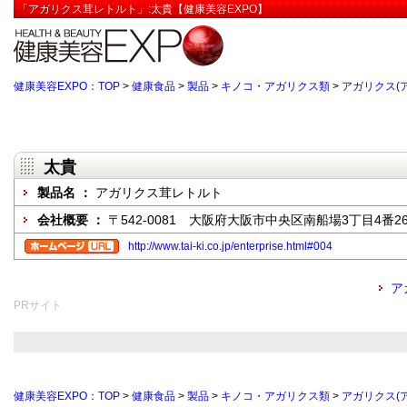
「アガリクス茸レトルト」:太貴【健康美容EXPO】
健康美容EXPO：TOP
>
健康食品
>
製品
>
キノコ・アガリクス類
>
アガリクス(
太貴
製品名 ：
アガリクス茸レトルト
会社概要 ：
〒542-0081 大阪府大阪市中央区南船場3丁目4番2
http://www.tai-ki.co.jp/enterprise.html#004
ア
PRサイト
健康美容EXPO：TOP
>
健康食品
>
製品
>
キノコ・アガリクス類
>
アガリクス(