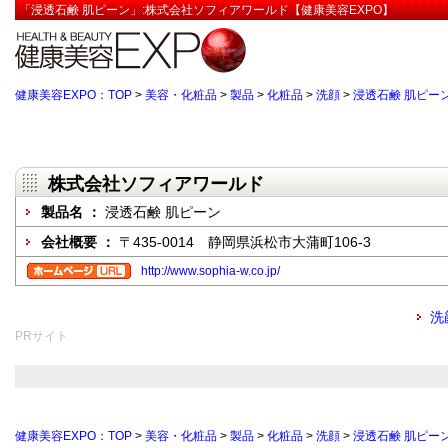
「浸透石鹸 肌ピーン」:株式会社ソフィアワールド【健康美容EXPO】
健康美容EXPO：TOP
>
美容・化粧品
>
製品
>
化粧品
>
洗顔
>
浸透石鹸 肌ピー
株式会社ソフィアワールド
製品名 ：
浸透石鹸 肌ピーン
会社概要 ：
〒435-0014 静岡県浜松市大蒲町106-3
http://www.sophia-w.co.jp/
洗
PRサイト
健康美容EXPO：TOP
>
美容・化粧品
>
製品
>
化粧品
>
洗顔
>
浸透石鹸 肌ピー