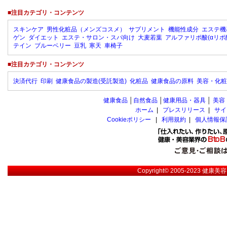
■注目カテゴリ・コンテンツ
スキンケア
男性化粧品（メンズコスメ）
サプリメント
機能性成分
エステ機
ゲン
ダイエット
エステ・サロン・スパ向け
大麦若葉
アルファリポ酸(αリポ
テイン
ブルーベリー
豆乳
寒天
車椅子
■注目カテゴリ・コンテンツ
決済代行
印刷
健康食品の製造(受託製造)
化粧品
健康食品の原料
美容・化粧
健康食品
│
自然食品
│
健康用品・器具
│
美容
ホーム
|
プレスリリース
|
サイ
Cookieポリシー
|
利用規約
|
個人情報保
Copyright© 2005-2023
健康美容