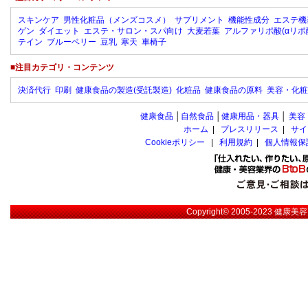
スキンケア
男性化粧品（メンズコスメ）
サプリメント
機能性成分
エステ機
ゲン
ダイエット
エステ・サロン・スパ向け
大麦若葉
アルファリポ酸(αリポ
テイン
ブルーベリー
豆乳
寒天
車椅子
■注目カテゴリ・コンテンツ
決済代行
印刷
健康食品の製造(受託製造)
化粧品
健康食品の原料
美容・化粧
健康食品
│
自然食品
│
健康用品・器具
│
美容
ホーム
|
プレスリリース
|
サイ
Cookieポリシー
|
利用規約
|
個人情報保
Copyright© 2005-2023
健康美容