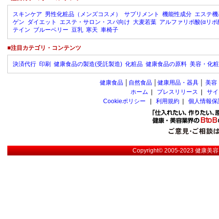
スキンケア
男性化粧品（メンズコスメ）
サプリメント
機能性成分
エステ機
ゲン
ダイエット
エステ・サロン・スパ向け
大麦若葉
アルファリポ酸(αリポ
テイン
ブルーベリー
豆乳
寒天
車椅子
■注目カテゴリ・コンテンツ
決済代行
印刷
健康食品の製造(受託製造)
化粧品
健康食品の原料
美容・化粧
健康食品
│
自然食品
│
健康用品・器具
│
美容
ホーム
|
プレスリリース
|
サイ
Cookieポリシー
|
利用規約
|
個人情報保
Copyright© 2005-2023
健康美容