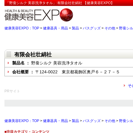
「野蚕シルク 美容洗浄タオル」:有限会社壮絹社 【健康美容EXPO】
健康美容EXPO：TOP
>
健康器具・用品
>
製品
>
バスグッズ
>
その他
>
野蚕シル
有限会社壮絹社
製品名 ：
野蚕シルク 美容洗浄タオル
会社概要 ：
〒124-0022 東京都葛飾区奥戸６－２７－５
そ
PRサイト
健康美容EXPO：TOP
>
健康器具・用品
>
製品
>
バスグッズ
>
その他
>
野蚕シル
■注目カテゴリ・コンテンツ