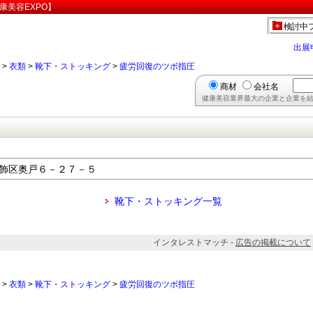
康美容EXPO】
検討中
出展
>
衣類
>
靴下・ストッキング
>
疲労回復のツボ指圧
商材
会社名
健康美容業界最大の企業と企業を結
都葛飾区奥戸６－２７－５
靴下・ストッキング一覧
インタレストマッチ -
広告の掲載について
>
衣類
>
靴下・ストッキング
>
疲労回復のツボ指圧