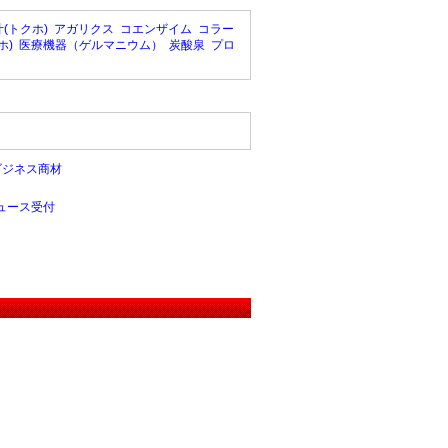
(トクホ)
アガリクス
コエンザイム
コラー
ホ)
医療機器（ゲルマニウム）
炭酸泉
プロ
ビジネス商材
ュース受付