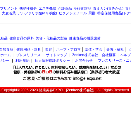
プリメント
機能性成分
エステ機器
介護食品
基礎化粧品
青ミカン(青みかん)
青汁
大麦若葉
アルファリポ酸(αリポ酸)
ピクノジェノール
黒酢
特定保健用食品(トク
化粧品
健康食品の原料
美容・化粧品の製造
健康食品の機器設備
自然食品
│
健康用品・器具
│
美容
│
ハーブ・アロマ
│
団体・学会
│
介護・福祉
│
ホーム
|
プレスリリース
|
サイトマップ
|
Zenken株式会社 会社概要
|
ヘルプ
ポリシー
|
利用規約
|
個人情報保護ポリシー
|
お問合わせ
|
プレスリリース・ニ
Copyright© 2005-2023
健康美容EXPO
[
Zenken株式会社
] All Rights Reserved.