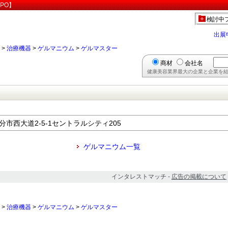
PO】
検討中
出展
>
治療機器
>
ゲルマニウム
>
ゲルマスター
商材
会社名
健康美容業界最大の企業と企業を結
大分市西大道2-5-1セントラルシティ205
ゲルマニウム一覧
インタレストマッチ -
広告の掲載について
>
治療機器
>
ゲルマニウム
>
ゲルマスター