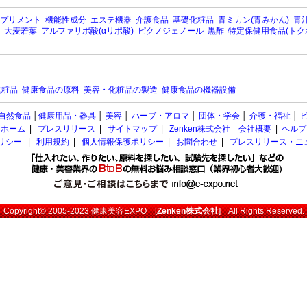
プリメント
機能性成分
エステ機器
介護食品
基礎化粧品
青ミカン(青みかん)
青汁
大麦若葉
アルファリポ酸(αリポ酸)
ピクノジェノール
黒酢
特定保健用食品(トク
化粧品
健康食品の原料
美容・化粧品の製造
健康食品の機器設備
自然食品
│
健康用品・器具
│
美容
│
ハーブ・アロマ
│
団体・学会
│
介護・福祉
│
ホーム
|
プレスリリース
|
サイトマップ
|
Zenken株式会社 会社概要
|
ヘルプ
ポリシー
|
利用規約
|
個人情報保護ポリシー
|
お問合わせ
|
プレスリリース・ニ
Copyright© 2005-2023
健康美容EXPO
[
Zenken株式会社
] All Rights Reserved.