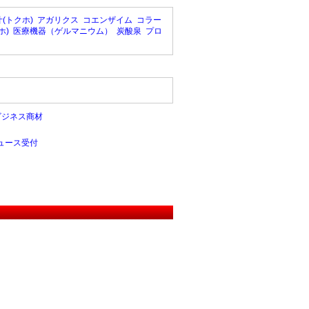
(トクホ)
アガリクス
コエンザイム
コラー
ホ)
医療機器（ゲルマニウム）
炭酸泉
プロ
ビジネス商材
ュース受付