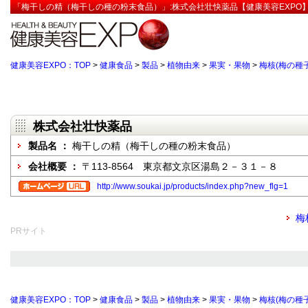
「梅干しの精（梅干しの種の粉末食品）」:株式会社壮快薬品【健康美容EXPO
健康美容EXPO：TOP
>
健康食品
>
製品
>
植物由来
>
果実・果物
>
梅核(梅の種子
株式会社壮快薬品
製品名 ：
梅干しの精（梅干しの種の粉末食品）
会社概要 ：
〒113-8564 東京都文京区湯島２－３１－８
http://www.soukai.jp/products/index.php?new_flg=1
梅
PRサイト
健康美容EXPO：TOP
>
健康食品
>
製品
>
植物由来
>
果実・果物
>
梅核(梅の種子