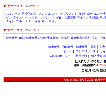
■注目カテゴリ・コンテンツ
スキンケア
男性化粧品（メンズコスメ）
サプリメント
機能性成分
エステ機
ゲン
ダイエット
エステ・サロン・スパ向け
大麦若葉
アルファリポ酸(αリポ
テイン
ブルーベリー
豆乳
寒天
車椅子
■注目カテゴリ・コンテンツ
決済代行
印刷
健康食品の製造(受託製造)
化粧品
健康食品の原料
美容・化粧
健康食品
│
自然食品
│
健康用品・器具
│
美容
ホーム
|
プレスリリース
|
サイ
Cookieポリシー
|
利用規約
|
個人情報保
Copyright© 2005-2023
健康美容