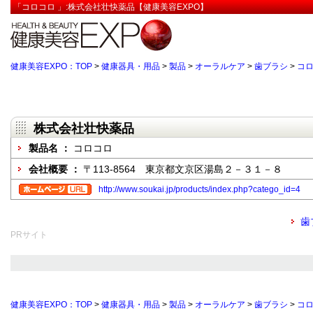
「コロコロ 」:株式会社壮快薬品【健康美容EXPO】
健康美容EXPO：TOP
>
健康器具・用品
>
製品
>
オーラルケア
>
歯ブラシ
>
コ
株式会社壮快薬品
製品名 ：
コロコロ
会社概要 ：
〒113-8564 東京都文京区湯島２－３１－８
http://www.soukai.jp/products/index.php?catego_id=4
歯
PRサイト
健康美容EXPO：TOP
>
健康器具・用品
>
製品
>
オーラルケア
>
歯ブラシ
>
コ