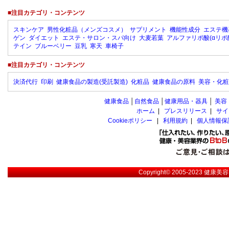
■注目カテゴリ・コンテンツ
スキンケア
男性化粧品（メンズコスメ）
サプリメント
機能性成分
エステ機
ゲン
ダイエット
エステ・サロン・スパ向け
大麦若葉
アルファリポ酸(αリポ
テイン
ブルーベリー
豆乳
寒天
車椅子
■注目カテゴリ・コンテンツ
決済代行
印刷
健康食品の製造(受託製造)
化粧品
健康食品の原料
美容・化粧
健康食品
│
自然食品
│
健康用品・器具
│
美容
ホーム
|
プレスリリース
|
サイ
Cookieポリシー
|
利用規約
|
個人情報保
Copyright© 2005-2023
健康美容