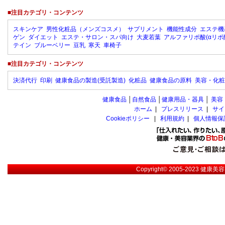
■注目カテゴリ・コンテンツ
スキンケア
男性化粧品（メンズコスメ）
サプリメント
機能性成分
エステ機
ゲン
ダイエット
エステ・サロン・スパ向け
大麦若葉
アルファリポ酸(αリポ
テイン
ブルーベリー
豆乳
寒天
車椅子
■注目カテゴリ・コンテンツ
決済代行
印刷
健康食品の製造(受託製造)
化粧品
健康食品の原料
美容・化粧
健康食品
│
自然食品
│
健康用品・器具
│
美容
ホーム
|
プレスリリース
|
サイ
Cookieポリシー
|
利用規約
|
個人情報保
Copyright© 2005-2023
健康美容