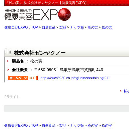
「松の実」:株式会社ゼンヤクノー【健康美容EXPO】
健康美容EXPO：TOP
>
自然食品
>
製品
>
ナッツ類
>
松の実
>
松の実
株式会社ゼンヤクノー
製品名 ：
松の実
会社概要 ：
〒680-0905 鳥取県鳥取市賀露町446
http://www.8930.co.jp/cgi-bin/shouhin.cgi?11
松
PRサイト
健康美容EXPO：TOP
>
自然食品
>
製品
>
ナッツ類
>
松の実
>
松の実