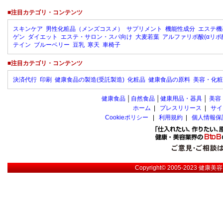
■注目カテゴリ・コンテンツ
スキンケア
男性化粧品（メンズコスメ）
サプリメント
機能性成分
エステ機
ゲン
ダイエット
エステ・サロン・スパ向け
大麦若葉
アルファリポ酸(αリポ
テイン
ブルーベリー
豆乳
寒天
車椅子
■注目カテゴリ・コンテンツ
決済代行
印刷
健康食品の製造(受託製造)
化粧品
健康食品の原料
美容・化粧
健康食品
│
自然食品
│
健康用品・器具
│
美容
ホーム
|
プレスリリース
|
サイ
Cookieポリシー
|
利用規約
|
個人情報保
Copyright© 2005-2023
健康美容