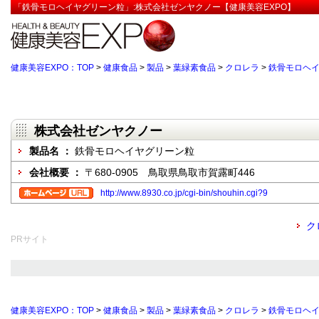
「鉄骨モロヘイヤグリーン粒」:株式会社ゼンヤクノー【健康美容EXPO】
健康美容EXPO：TOP
>
健康食品
>
製品
>
葉緑素食品
>
クロレラ
>
鉄骨モロヘ
株式会社ゼンヤクノー
製品名 ：
鉄骨モロヘイヤグリーン粒
会社概要 ：
〒680-0905 鳥取県鳥取市賀露町446
http://www.8930.co.jp/cgi-bin/shouhin.cgi?9
ク
PRサイト
健康美容EXPO：TOP
>
健康食品
>
製品
>
葉緑素食品
>
クロレラ
>
鉄骨モロヘ