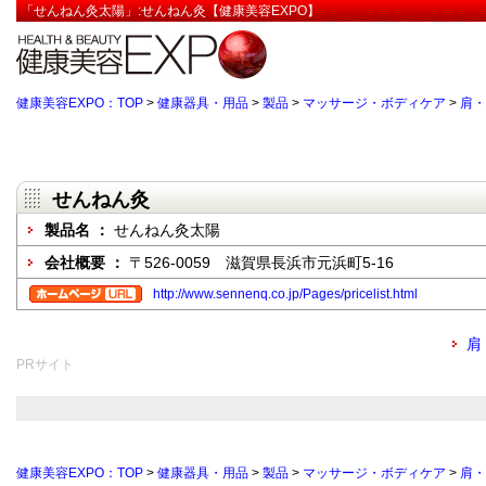
「せんねん灸太陽」:せんねん灸【健康美容EXPO】
健康美容EXPO：TOP
>
健康器具・用品
>
製品
>
マッサージ・ボディケア
>
肩・
せんねん灸
製品名 ：
せんねん灸太陽
会社概要 ：
〒526-0059 滋賀県長浜市元浜町5-16
http://www.sennenq.co.jp/Pages/pricelist.html
肩
PRサイト
健康美容EXPO：TOP
>
健康器具・用品
>
製品
>
マッサージ・ボディケア
>
肩・