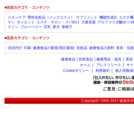
■注目カテゴリ・コンテンツ
スキンケア
男性化粧品（メンズコスメ）
サプリメント
機能性成分
エステ機
ゲン
ダイエット
エステ・サロン・スパ向け
大麦若葉
アルファリポ酸(αリポ
テイン
ブルーベリー
豆乳
寒天
車椅子
■注目カテゴリ・コンテンツ
決済代行
印刷
健康食品の製造(受託製造)
化粧品
健康食品の原料
美容・化粧
健康食品
│
自然食品
│
健康用品・器具
│
美容
ホーム
|
プレスリリース
|
サイ
Cookieポリシー
|
利用規約
|
個人情報保
Copyright© 2005-2023
健康美容