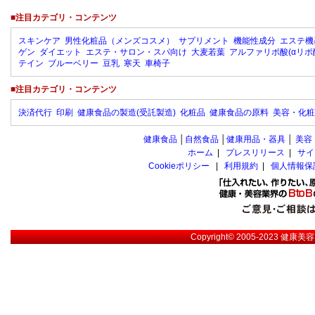
■注目カテゴリ・コンテンツ
スキンケア
男性化粧品（メンズコスメ）
サプリメント
機能性成分
エステ機
ゲン
ダイエット
エステ・サロン・スパ向け
大麦若葉
アルファリポ酸(αリポ
テイン
ブルーベリー
豆乳
寒天
車椅子
■注目カテゴリ・コンテンツ
決済代行
印刷
健康食品の製造(受託製造)
化粧品
健康食品の原料
美容・化粧
健康食品
│
自然食品
│
健康用品・器具
│
美容
ホーム
|
プレスリリース
|
サイ
Cookieポリシー
|
利用規約
|
個人情報保
Copyright© 2005-2023
健康美容