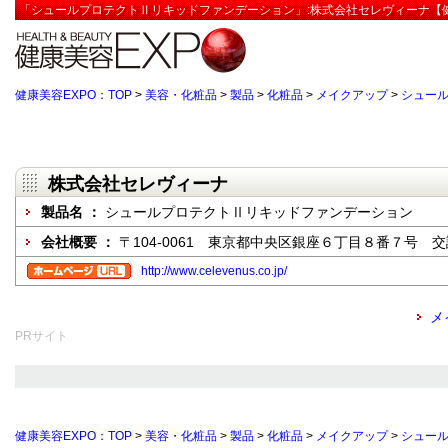
「シュールプロテクトⅡリキッドファンデーション」:株式会社セレヴィーナ【健
健康美容EXPO：TOP
>
美容・化粧品
>
製品
>
化粧品
>
メイクアップ
>
シュー
株式会社セレヴィーナ
製品名 ：
シュールプロテクトⅡリキッドファンデーション
会社概要 ：
〒104-0061 東京都中央区銀座６丁目８番７号 
http://www.celevenus.co.jp/
メ
PRサイト
健康美容EXPO：TOP
>
美容・化粧品
>
製品
>
化粧品
>
メイクアップ
>
シュー