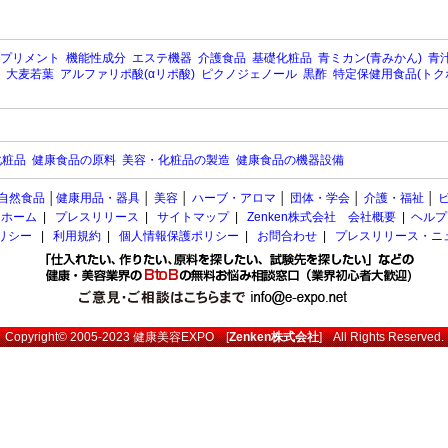
プリメント
機能性成分
エステ機器
介護食品
基礎化粧品
青ミカン(青みかん)
青汁
大麦若葉
アルファリポ酸(αリポ酸)
ピクノジェノール
黒酢
特定保健用食品(トク
化粧品
健康食品の原料
美容・化粧品の製造
健康食品の機器設備
自然食品
│
健康用品・器具
│
美容
│
ハーブ・アロマ
│
団体・学会
│
介護・福祉
│
ホーム
|
プレスリリース
|
サイトマップ
|
Zenken株式会社 会社概要
|
ヘルプ
ポリシー
|
利用規約
|
個人情報保護ポリシー
|
お問合わせ
|
プレスリリース・ニ
Copyright© 2005-2023
健康美容EXPO
[
Zenken株式会社
] All Rights Reserved.