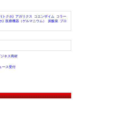
(トクホ)
アガリクス
コエンザイム
コラー
ホ)
医療機器（ゲルマニウム）
炭酸泉
プロ
ビジネス商材
ュース受付