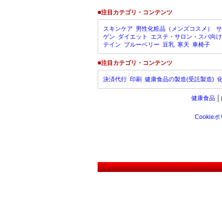
■注目カテゴリ・コンテンツ
スキンケア
男性化粧品（メンズコスメ）
サ
ゲン
ダイエット
エステ・サロン・スパ向け
テイン
ブルーベリー
豆乳
寒天
車椅子
■注目カテゴリ・コンテンツ
決済代行
印刷
健康食品の製造(受託製造)
健康食品
│
Cookie