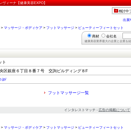
レヴィーナ【健康美容EXPO】
検討中
出展
>
マッサージ・ボディケア
>
フットマッサージ
>
ビューティーフィートセット
商材
会社名
健康美容業界最大の企業と企業を結
ット
京都中央区銀座６丁目８番７号 交詢ビルディング８F
.jp/
フットマッサージ一覧
インタレストマッチ -
広告の掲載について
>
マッサージ・ボディケア
>
フットマッサージ
>
ビューティーフィートセット